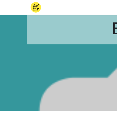
Torns mòbils
Torns fixes