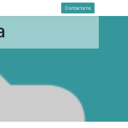
Contacta'ns
a